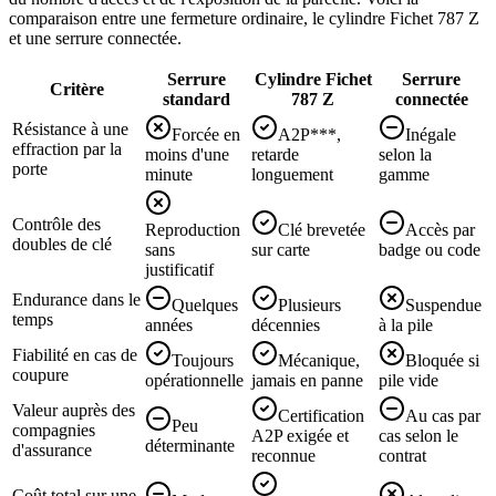
comparaison entre une fermeture ordinaire, le cylindre Fichet 787 Z
et une serrure connectée.
Serrure
Cylindre Fichet
Serrure
Critère
standard
787 Z
connectée
Résistance à une
Forcée en
A2P***,
Inégale
effraction par la
moins d'une
retarde
selon la
porte
minute
longuement
gamme
Contrôle des
Reproduction
Clé brevetée
Accès par
doubles de clé
sans
sur carte
badge ou code
justificatif
Endurance dans le
Quelques
Plusieurs
Suspendue
temps
années
décennies
à la pile
Fiabilité en cas de
Toujours
Mécanique,
Bloquée si
coupure
opérationnelle
jamais en panne
pile vide
Valeur auprès des
Certification
Au cas par
Peu
compagnies
A2P exigée et
cas selon le
déterminante
d'assurance
reconnue
contrat
Coût total sur une