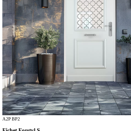
A2P BP2
Fichet Forstyl S